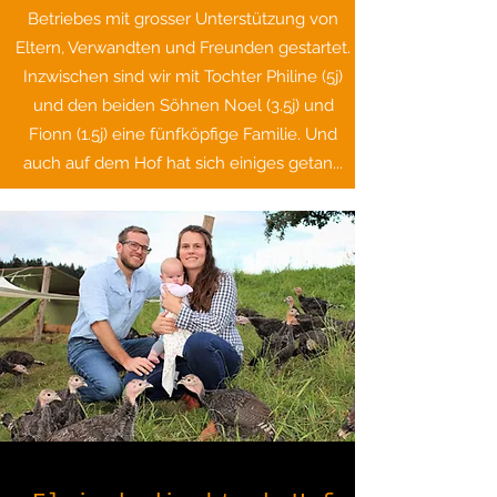
Betriebes mit grosser Unterstützung von
Eltern, Verwandten und Freunden gestartet.
Inzwischen sind wir mit Tochter Philine (5j)
und den beiden Söhnen Noel (3.5j) und
Fionn (1.5j) eine fünfköpfige Familie. Und
auch auf dem Hof hat sich einiges getan...