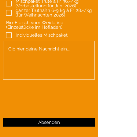
Mischpaket Trute à Fr. 36.-/kg
(Vorbestellung für Juni 2026)
ganzer Truthahn 6-9 kg à Fr. 28.-/kg
(für Weihnachten 2026)
Bio-Fleisch vom Weiderind
(Einzelstücke im Hofladen)
Individuelles Mischpaket
Absenden