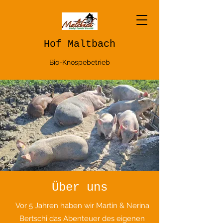
Hof Maltbach
Bio-Knospebetrieb
Über uns
Vor 5 Jahren haben wir Martin & Nerina
Bertschi das Abenteuer des eigenen