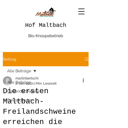
Hof Maltbach
Bio-Knospebetrieb
Beitrag
Alle Beiträge
martinbertschi
Alle Beiträge
2. Jan. 2022
1 Min. Lesezeit
Die ersten
Freilandschweine
Maltbach-
Freilandtruten
Freilandschweine
erreichen die